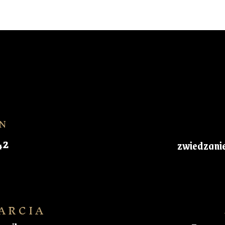
N
42
zwiedzani
ARCIA