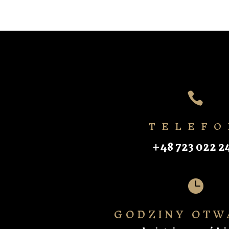

TELEFO
+48 723 022 2

GODZINY OTW