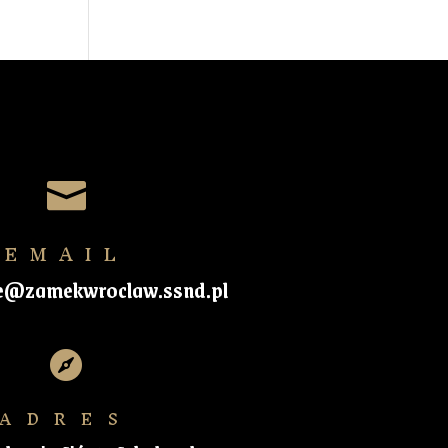

EMAIL
e@zamekwroclaw.ssnd.pl

ADRES