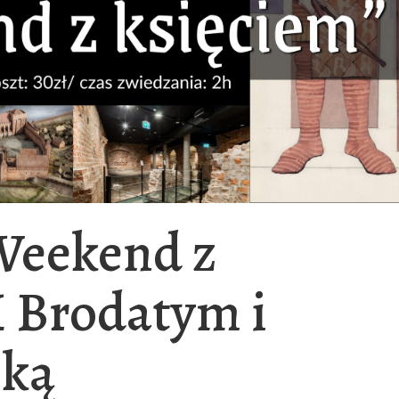
 Weekend z
 Brodatym i
ską