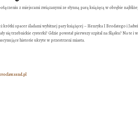
ołączeniu z miejscami związanymi ze słynną parą książęcą w obrębie najbliże
krótki spacer śladami wybitnej pary książęcej – Henryka I Brodatego i Jadwi
y się trzebnickie cysterki? Gdzie powstał pierwszy szpital na Śląsku? Na te i w
cynujące historie ukryte w przestrzeni miasta.
roclaw.ssnd.pl