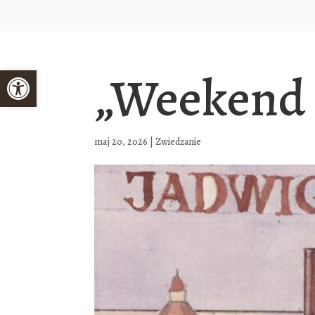
Open toolbar
„Weekend 
maj 20, 2026
|
Zwiedzanie