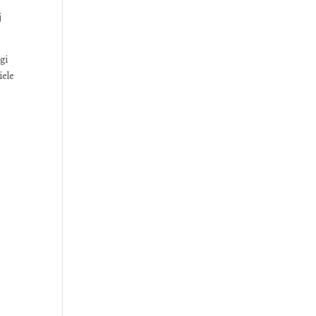
j
gi
iele