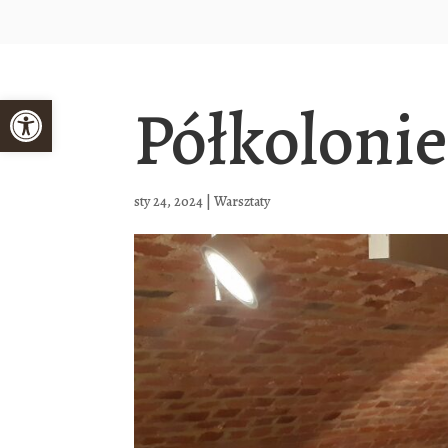
Open toolbar
Półkolonie
sty 24, 2024
|
Warsztaty