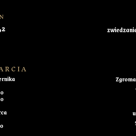
N
42
zwiedzani
ARCIA
ernika
Zgromad
00
00
rca
u
00