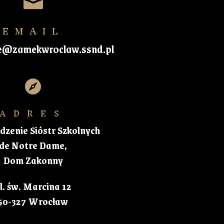

EMAIL
e@zamekwroclaw.ssnd.pl

ADRES
zenie Sióstr Szkolnych
de Notre Dame,
Dom Zakonny
l. św. Marcina 12
50-327 Wrocław